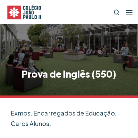
Skip
Menu
Men
search
to
main
content
Prova de Inglês (550)
Exmos. Encarregados de Educação,
Caros Alunos,