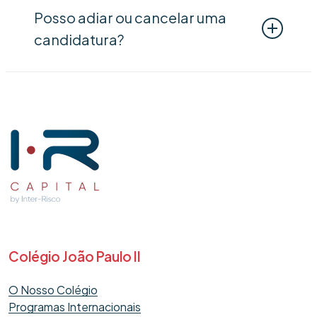
Posso adiar ou cancelar uma
Preencher o formulário de matrícula
candidatura?
(online);
Enviar a documentação solicitada
Para solicitar o cancelamento ou adiamento
(identificação do aluno e dos pais,
da candidatura para outro ano letivo, deverá
boletim de vacinas, etc.);
fazer o pedido por email:
Efetuar o pagamento da taxa de
matrícula.
admissoes@cjp.com.pt
Colégio João Paulo II
O Nosso Colégio
Programas Internacionais