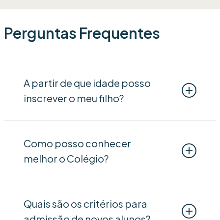
Perguntas Frequentes
A partir de que idade posso
inscrever o meu filho?
O Colégio aceita candidaturas para crianças
a partir dos 4 meses.
Como posso conhecer
melhor o Colégio?
Para uma primeira abordagem, convidamo-
lo a explorar o nosso site, onde poderá
Quais são os critérios para
encontrar informação essencial sobre a
admissão de novos alunos?