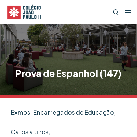
Skip
Menu
Men
search
to
main
content
Prova de Espanhol (147)
Exmos. Encarregados de Educação,
Caros alunos,